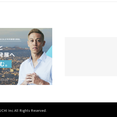
JAL、広島空港、ディスカバーリンク
作業服と体験を身
せとうちは新たな取り組みにチャレ
ブルプログラムを
ジします ～「JALに乗ってBingo！
エアの販売を開始［R
備後デニムグッズを当てようキャン
Wear Action
ペーン」を実施～
HI Inc.All Rights Reserved.