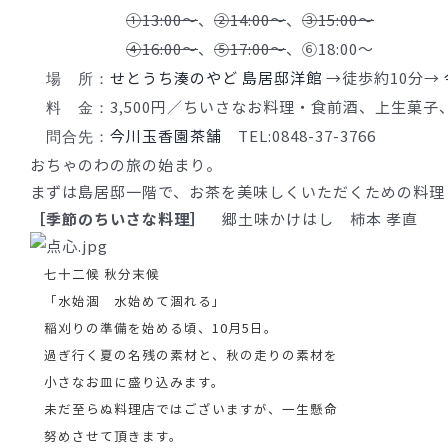
①13:00〜
、
②14:00〜
、
③15:00〜
④16:00〜
、
⑤17:00〜
、⑥18:00〜
せとうち湊のやど 島居邸洋館
→徒歩約10分→
場 所：
3,500円／ちいさなお料理・食前酒、上生菓子
料 金：
今川玉香園茶舗
TEL:0848-37-3766
問合先：
おちゃのわの旅の始まり。
まずは島居邸一階で、お茶を美味しくいただくための料理
［季節のちいさな料理］
郷土味かけはし 柿本 孝直
七十二候 秋分末候
「水始涸 水始めて涸れる」
稲刈りの準備を始める頃、10月5日。
過ぎ行く夏の名残の素材と、秋の走りの素材を
小さなお皿に盛り込みます。
未だ至らぬ料理店ではございますが、一生懸命
努めさせて頂きます。