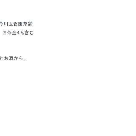
今川玉香園茶舗
、お茶全4席含む
とお酒から。