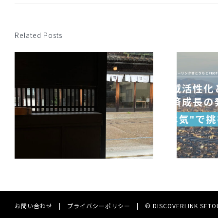
Related Posts
ディスカバーリンクせとうちと
PROTOCOLが共同事業を開始。 地域
ン
活性化と経済成長の発展へ”本気”で
挑む。
お問い合わせ
|
プライバシーポリシー
|
© DISCOVERLINK SETOUC