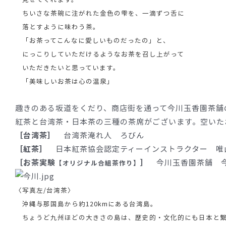
ちいさな茶碗に注がれた金色の雫を、一滴ずつ舌に
落とすように味わう茶。
「お茶ってこんなに愛しいものだったの」と、
にっこりしていただけるようなお茶を召し上がって
いただきたいと思っています。
「美味しいお茶は心の温泉」
趣きのある坂道をくだり、商店街を通って今川玉香園茶舗
紅茶と台湾茶・日本茶の三種の茶席がございます。空いた
［台湾茶］
台湾茶淹れ人 ろびん
［紅茶］
日本紅茶協会認定ティーインストラクター 唯山
［お茶実験
］
今川玉香園茶舗 今
【オリジナル合組茶作り】
〈写真左/台湾茶〉
沖縄与那国島から約120kmにある台湾島。
ちょうど九州ほどの大きさの島は、歴史的・文化的にも日本と繋