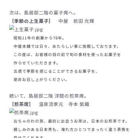
次は、島居邸二階の菓子席へ。
［季節の上生菓子］
中屋 前田 光輝
昭和11年の創業から78年。
中屋本舗では日々、あたらしい事に挑戦しております。
この度は、お客様の目の前で旬の食材を使ったお菓子を
作らせていただきます。
五感で季節を感じることができるお菓子を、
是非お召し上がりください。
続いて、島居邸二階 洋間の煎茶席。
［煎茶席］
温泉流家元 寺本 紫織
おちゃのわの旅、最初に出会うお茶は、日本のお煎茶です。
親しみのある日本茶も、淹れ方ひとつでまったく違う表情を
見せてくれます。