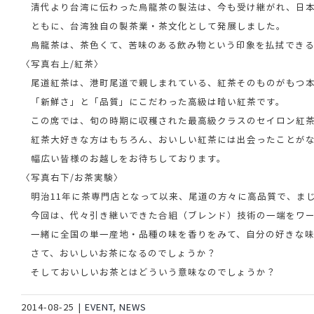
清代より台湾に伝わった烏龍茶の製法は、今も受け継がれ、日本
ともに、台湾独自の製茶業・茶文化として発展しました。
烏龍茶は、茶色くて、苦味のある飲み物という印象を払拭できる
〈写真右上/紅茶〉
尾道紅茶は、港町尾道で親しまれている、紅茶そのものがもつ本
「新鮮さ」と「品質」にこだわった高級は暗い紅茶です。
この席では、旬の時期に収穫された最高級クラスのセイロン紅茶
紅茶大好きな方はもちろん、おいしい紅茶には出会ったことがな
幅広い皆様のお越しをお待ちしております。
〈写真右下/お茶実験〉
明治11年に茶専門店となって以来、尾道の方々に高品質で、ま
今回は、代々引き継いできた合組（ブレンド）技術の一端をワー
一緒に全国の単一産地・品種の味を香りをみて、自分の好きな味
さて、おいしいお茶になるのでしょうか？
そしておいしいお茶とはどういう意味なのでしょうか？
2014-08-25
|
EVENT
,
NEWS