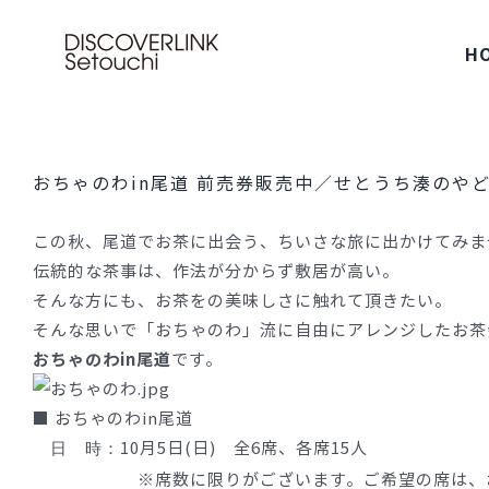
Skip
to
H
content
おちゃのわin尾道 前売券販売中／せとうち湊のやど［
この秋、尾道でお茶に出会う、ちいさな旅に出かけてみま
伝統的な茶事は、作法が分からず敷居が高い。
そんな方にも、お茶をの美味しさに触れて頂きたい。
そんな思いで「おちゃのわ」流に自由にアレンジしたお茶
おちゃのわin尾道
です。
■ おちゃのわin尾道
10月5日(日) 全6席、各席15人
日 時：
※席数に限りがございます。ご希望の席は、