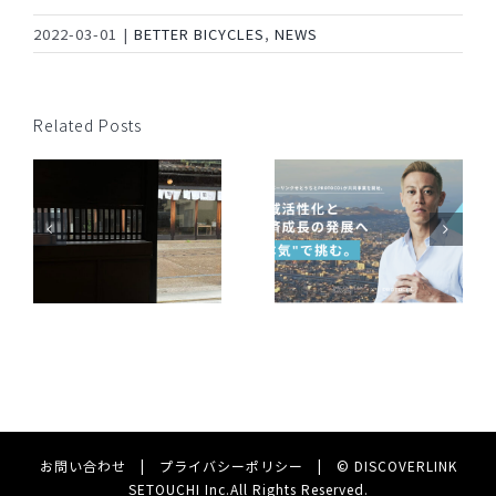
2022-03-01
|
BETTER BICYCLES
,
NEWS
Related Posts
JAL、広島空港、デ
ィスカバーリンクせ
ディスカバーリンク
とうちは新たな取り
せとうちと
組みにチャレンジし
す
PROTOCOLが共同事
ます ～「JALに乗っ
業を開始。 地域活性
てBingo！備後デニ
化と経済成長の発展
ムグッズを当てよう
へ”本気”で挑む。
キャンペーン」を実
施～
お問い合わせ
|
プライバシーポリシー
|
© DISCOVERLINK
SETOUCHI Inc.All Rights Reserved.