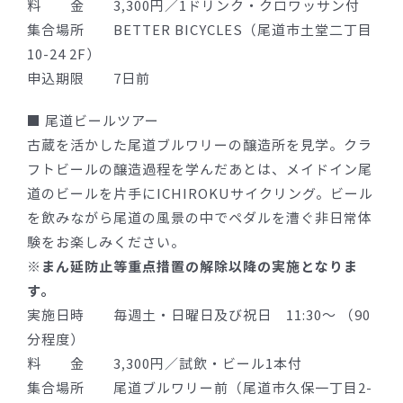
料 金 3,300円／1ドリンク・クロワッサン付
集合場所 BETTER BICYCLES（尾道市土堂二丁目
10-24 2F）
申込期限 7日前
■ 尾道ビールツアー
古蔵を活かした尾道ブルワリーの醸造所を見学。クラ
フトビールの醸造過程を学んだあとは、メイドイン尾
道のビールを片手にICHIROKUサイクリング。ビール
を飲みながら尾道の風景の中でペダルを漕ぐ非日常体
験をお楽しみください。
※まん延防止等重点措置の解除以降の実施となりま
す。
実施日時 毎週土・日曜日及び祝日 11:30〜 （90
分程度）
料 金 3,300円／試飲・ビール1本付
集合場所 尾道ブルワリー前（尾道市久保一丁目2-