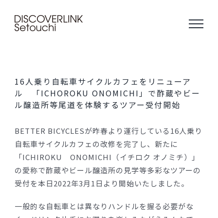
Skip
to
content
16人乗り自転車サイクルカフェをリニューア
ル 「ICHOROKU ONOMICHI」で酢蔵やビー
ル醸造所等尾道を体験するツアー受付開始
BETTER BICYCLESが昨春より運行している16人乗り
自転車サイクルカフェの改修を完了し、新たに
「ICHIROKU ONOMICHI（イチロク オノミチ）」
の愛称で酢蔵やビール醸造所の見学等多彩なツアーの
受付を本日2022年3月1日より開始いたしました。
一般的な自転車とは異なりハンドルを握る必要がな