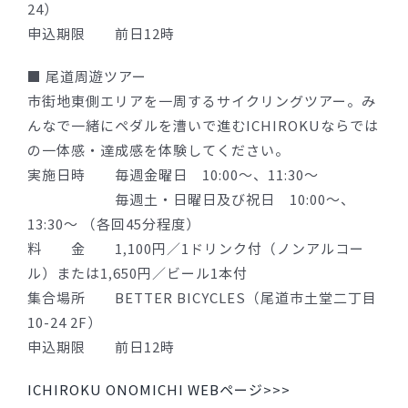
24）
申込期限 前日12時
■ 尾道周遊ツアー
市街地東側エリアを一周するサイクリングツアー。み
んなで一緒にペダルを漕いで進むICHIROKUならでは
の一体感・達成感を体験してください。
実施日時 毎週金曜日 10:00〜、11:30〜
毎週土・日曜日及び祝日 10:00〜、
13:30〜 （各回45分程度）
料 金 1,100円／1ドリンク付（ノンアルコー
ル）または1,650円／ビール1本付
集合場所 BETTER BICYCLES（尾道市土堂二丁目
10-24 2F）
申込期限 前日12時
ICHIROKU ONOMICHI WEBページ>>>