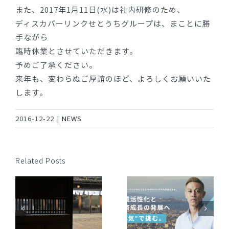
また、2017年1月11日(水)は社内研修のため、
ディスカバーリンクせとうちグループは、まことに勝
手ながら
臨時休業とさせていただきます。
予めご了承ください。
来年も、変わらぬご厚誼のほど、よろしくお願いいた
します。
2016-12-22
|
NEWS
Related Posts
JAL、広島空港、デ
ィスカバーリンクせ
ディスカバーリンク
とうちは新たな取り
せとうちと
組みにチャレンジし
す
PROTOCOLが共同事
ます ～「JALに乗っ
業を開始。 地域活性