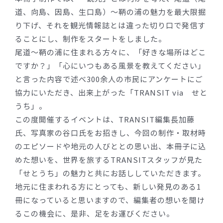
道、向島、因島、生口島）〜鞆の浦の魅力を最大限掘
り下げ、それを観光情報誌とは違った切り口で発信す
ることにし、制作をスタートをしました。
尾道〜鞆の浦に住まれる方々に、「好きな場所はどこ
ですか？」「心にいつもある風景を教えてください」
と言った内容で述べ300余人の市民にアンケートにご
協力にいただき、出来上がった「TRANSIT via せと
うち」。
この度開催するイベントは、TRANSIT編集長加藤
氏、写真家の谷口氏をお招きし、今回の制作・取材時
のエピソードや地元の人びととの思い出、本冊子に込
めた想いを、世界を旅するTRANSITスタッフが見た
「せとうち」の魅力と共にお話ししていただきます。
地元に住まわれる方にとっても、新しい発見のある1
冊になっていると思いますので、編集者の想いを聞け
るこの機会に、是非、足をお運びください。