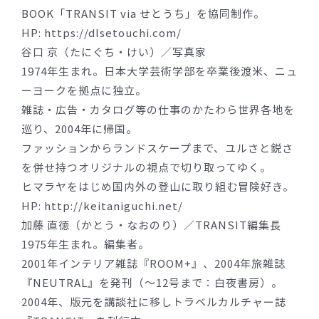
BOOK「TRANSIT via せとうち」を協同制作。
HP: https://dlsetouchi.com/
谷口 京（たにぐち・けい）／写真家
1974年生まれ。日本大学芸術学部を卒業後渡米、ニュ
ーヨークを拠点に独立。
雑誌・広告・カタログ等の仕事のかたわら世界各地を
巡り、2004年に帰国。
ファッションからランドスケープまで、ユルさと鋭さ
を併せ持つオリジナルの視点で切り取ってゆく。
ヒマラヤをはじめ国内外の登山に取り組む冒険好き。
HP: http://keitaniguchi.net/
加藤 直徳（かとう・なおのり）／TRANSIT編集長
1975年生まれ。編集者。
2001年インテリア雑誌『ROOM+』、2004年旅雑誌
『NEUTRAL』を発刊（〜12号まで：白夜書房）。
2004年、版元を講談社に移しトラベルカルチャー誌