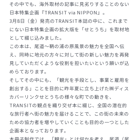
その中でも、海外取材の記事に見劣りすることのない
日本特集企画『TRANSIT via NIPPON』。
3月8日（金）発売のTRANSIT本誌の中に、これまで
にない日本特集企画の拡大版を「せとうち」を取材地
として綴じ込みました。
この本は、尾道〜鞆の浦の原風景の魅力を全国へ伝
え、同時に地元の方々に対して街の新しい魅力を再発
見していただくような役割を担いたいという願いが込
めらております。
そしてその中にも、「観光を手段とし、事業と雇用を
創出する」ことを目的に昨年夏に立ち上げた㈱ディス
カバーリンクせとうちの様々な町での動きを、
TRANSITの観点を織り交ぜ本に綴じ、全国の潜在的
な旅行者へ街の魅力を届けることで、この街の未来の
ための協力者を増やしていくことも目的の一つとした
企画本となっております。
本冊子制作では、「観光」とは何かを考え、尾道（尾