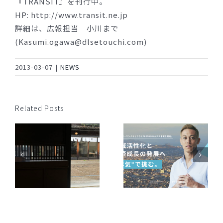
『TRANSIT』を刊行中。
HP: http://www.transit.ne.jp
詳細は、広報担当 小川まで
(Kasumi.ogawa@dlsetouchi.com)
2013-03-07
|
NEWS
Related Posts
JAL、広島空港、デ
ィスカバーリンクせ
ディスカバーリンク
とうちは新たな取り
せとうちと
組みにチャレンジし
す
PROTOCOLが共同事
ます ～「JALに乗っ
業を開始。 地域活性
てBingo！備後デニ
化と経済成長の発展
ムグッズを当てよう
へ”本気”で挑む。
キャンペーン」を実
施～