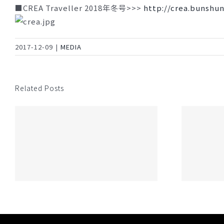
■CREA Traveller 2018年冬号>>>
http://crea.bunshun
2017-12-09
|
MEDIA
Related Posts
ONOMICHI DENIM PROJECT メディ
］
ア放送情報［7/2］