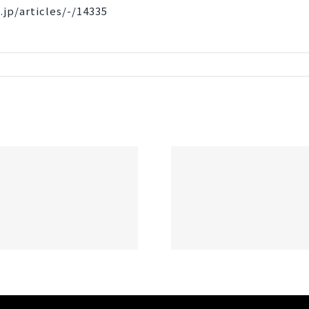
.jp/articles/-/14335
鞆 肥後屋の鯛味噌
「空旅をあなたへ」に
ZIP!朝ごはんジャーニーでご紹介いた
DENIM PROJE
だきました。
ま