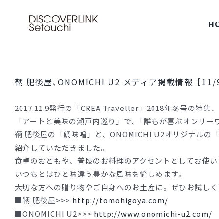
Skip
to
H
content
鞆 肥後屋､ONOMICHI U2 メディア掲載情報［11/
2017.11.9発行の「CREA Traveller」2018年冬号の特集､
「アートと美味の瀬戸内巡り」で､「誰もが喜ぶオンリーワ
鞆 肥後屋の「鯛味噌」と、ONOMICHI U2オリジナルの「Ono
紹介していただきました。
食卓のおともや、普段のお料理のアクセントとしてお使い
いつもとはひと味違う豊かな風味を愉しめます。
大切な方への贈り物やご自身へのお土産に。ぜひお試しく
■鞆 肥後屋>>>
http://tomohigoya.com/
■ONOMICHI U2>>>
http://www.onomichi-u2.com/