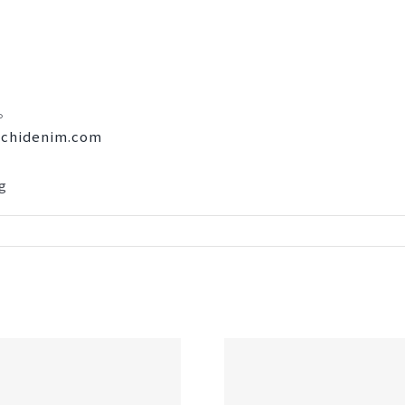
。
ichidenim.com
鞆 肥後屋の鯛味噌
「空旅をあなたへ」に