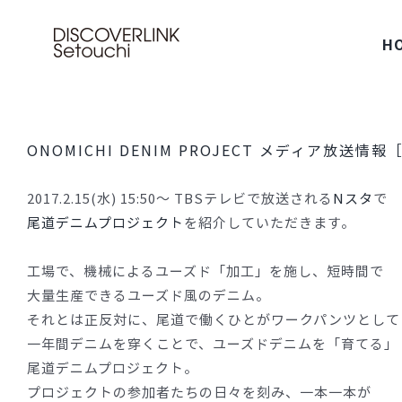
Skip
to
H
content
ONOMICHI DENIM PROJECT メディア放送情報［
2017.2.15(水) 15:50〜 TBSテレビで放送される
Nスタ
で
尾道デニムプロジェクト
を紹介していただきます。
工場で、機械によるユーズド「加工」を施し、短時間で
大量生産できるユーズド風のデニム。
それとは正反対に、尾道で働くひとがワークパンツとして
一年間デニムを穿くことで、ユーズドデニムを「育てる」
尾道デニムプロジェクト。
プロジェクトの参加者たちの日々を刻み、一本一本が